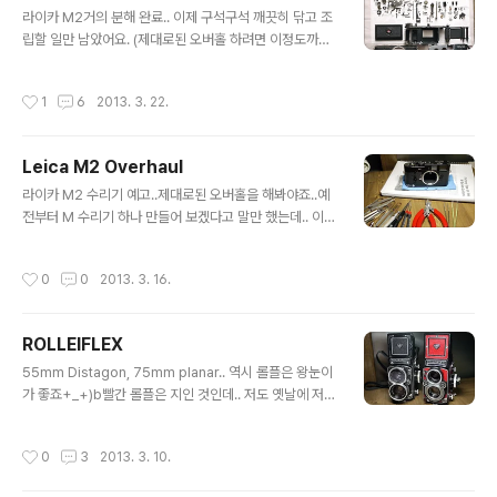
글 내용
라이카 M2거의 분해 완료.. 이제 구석구석 깨끗히 닦고 조
립할 일만 남았어요. (제대로된 오버홀 하려면 이정도까진
분해 해야겠죠?)M 수리기가 마지막이 될 것 같았는데..가
끔씩 바디 하나씩 정해서 "완전분해 시리즈"나 시리즈로 만
작성시간
1
6
2013. 3. 22.
들어 볼까.. 하는 생각이 들었는데 가능할진 모르겠어요.
Leica M2 Overhaul
글 내용
라이카 M2 수리기 예고..제대로된 오버홀을 해봐야죠..예
전부터 M 수리기 하나 만들어 보겠다고 말만 했는데.. 이번
엔 진짜로 해보려고요.무사히 조립할 수 있기를...(!)
작성시간
0
0
2013. 3. 16.
ROLLEIFLEX
글 내용
55mm Distagon, 75mm planar.. 역시 롤플은 왕눈이
가 좋죠+_+)b빨간 롤플은 지인 것인데.. 저도 옛날에 저거
랑 똑같이 만들어 보려고 했는데 좀 부담스러워서 계획만
하다가 말았죠^^;;오랜만에 보니까 예쁘긴 해요.. 저속 셔터
작성시간
0
3
2013. 3. 10.
가 늘어지고 가끔씩 제대로 작동 안할때가 있어서 셔터부
만 분해/청소 했어요.몇년전에 모 수리점에서.. 그쪽에서 말