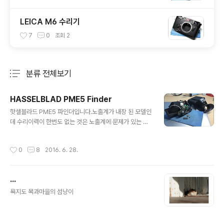
LEICA M6 수리기
7
0
조회
2
분류 전체보기
주요 글 목록
HASSELBLAD PME5 Finder
글 내용
핫셀블라드 PME5 파인더입니다.노출계가 내장 된 모델인
데 수리이력이 한번도 없는 것은 노출계에 문제가 있는 경
우가 많습니다.보통 EV값이 고정되어 안움직이거나 아주
강한빛이나 깜깜하게 해야 한두칸 움직이는 등.. 빛에 반응
작성시간
0
8
2016. 6. 28.
이 없는 고장이 대부분입니다.앰프를 거치지 않고 바로 출
력단에 수광소자를 물리니 빛에 반응했습니다.점검 해보니
수광소자에는 이상이 없었고 수광소자에 맞물려 있는 OP
...
AMP가 노후되어 출력이 안나오는 것으로 진단했습니다.
글 내용
부품 교체 후 빛 변화에 잘 반응 합니다..바디에 물려서 노
욕지도 목과마을의 섬냥이
출계와 비교하며 교정만 하면 되겠어요.. 혹시몰라 앰프를
두개 주문했는데 하나는 불량이었고.. 처음 교체 했을때 증
상이 그대로 여서 오진인줄 알았답니다. ㅠㅠ두번째 부품