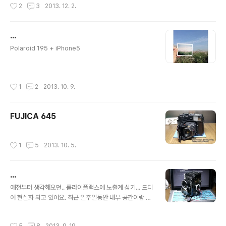
작성시간
2
3
2013. 12. 2.
으로 교체 후 수리완료..!
...
글 내용
Polaroid 195 + iPhone5
작성시간
1
2
2013. 10. 9.
FUJICA 645
작성시간
1
5
2013. 10. 5.
...
글 내용
예전부터 생각해오던.. 롤라이플랙스에 노출계 심기... 드디
어 현실화 되고 있어요. 최근 일주일동안 내부 공간이랑 구
조 보면서 회로 집어넣을 자리 만들고.. 노출계 표시랑 수광
부도 설치했죠. 아직 다이얼은 해결은 못했고.. 이정도까지
작성시간