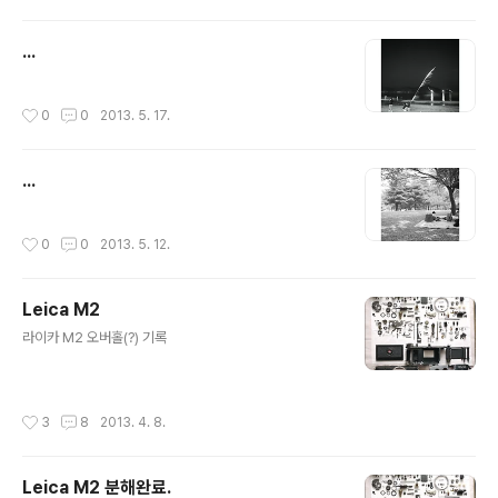
...
작성시간
0
0
2013. 5. 17.
...
작성시간
0
0
2013. 5. 12.
Leica M2
글 내용
라이카 M2 오버홀(?) 기록
작성시간
3
8
2013. 4. 8.
Leica M2 분해완료.