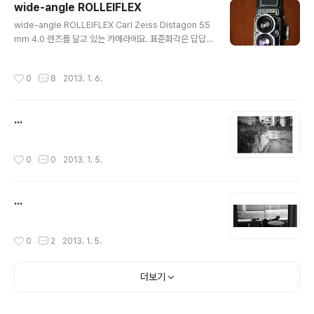
wide-angle ROLLEIFLEX
글 내용
wide-angle ROLLEIFLEX Carl Zeiss Distagon 55
mm 4.0 렌즈를 달고 있는 카메라에요. 표준화각은 답답
해서 못쓰겠고 전에 쓰던 SWC는 시원시원 해서 정말 좋은
데 풍경말곤 찍기가 어렵고.. 이래저래 따져보니 이걸로 결
작성시간
0
8
2013. 1. 6.
론이 났죠. 이번엔 제대로 써보려고 충무로가서 400TX 3
0롤도 샀고. V700 스캐너도 샀죠.. ▼라이카 46mm UV
필터를 뷰잉 렌즈에 붙이고 테이킹 렌즈에는 Bay IV 필터
...
테두리 구하고 칼자이스 UV 알맹이로 바꿔서 끼웠지요..
작성시간
0
0
2013. 1. 5.
...
작성시간
0
2
2013. 1. 5.
더보기