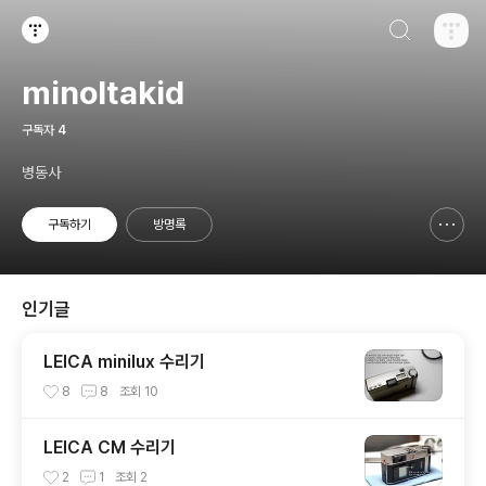
검색하기
티스토리
minoltakid
구독자
4
병동사
구독하기
방명록
신고하기 레이어
열기
인기글
LEICA minilux 수리기
8
8
조회
10
LEICA CM 수리기
2
1
조회
2