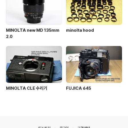
MINOLTA new MD 135mm
minolta hood
2.0
MINOLTA CLE 수리기
FUJICA 645
의안내